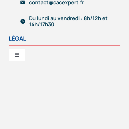
contact@cacexpert.fr
Outils de gestion connectés
Du lundi au vendredi : 8h/12h et
14h/17h30
Accompagnement d’entrepreneur
LÉGAL
Notre équipe
Toggle
Navigation
Mentions Légales
Actualité
Politique de cookies (UE)
FAQs
Déclaration de confidentialité
Contact
Avertissement