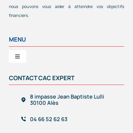
nous pouvons vous aider à atteindre vos objectifs
financiers.
MENU
Toggle
Navigation
CAC EXPERT
CONTACT CAC EXPERT
Services
8 impasse Jean Baptiste Lulli
30100 Alès
Création/reprise d’entreprise
04 66 52 62 63
Gestion comptable & administrative