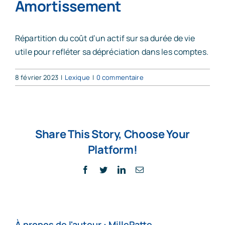
Amortissement
Accompagnement d’entrepreneur
Répartition du coût d’un actif sur sa durée de vie
utile pour refléter sa dépréciation dans les comptes.
Notre équipe
8 février 2023
|
Lexique
|
0 commentaire
Actualité
Share This Story, Choose Your
FAQs
Platform!
Facebook
Twitter
LinkedIn
Email
Contact
À propos de l'auteur :
MillePatte