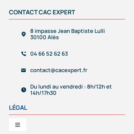
Navigation
CAC EXPERT
CONTACT CAC EXPERT
Services
8 impasse Jean Baptiste Lulli
30100 Alès
Création/reprise d’entreprise
04 66 52 62 63
Gestion comptable & administrative
contact@cacexpert.fr
Outils de gestion connectés
Du lundi au vendredi : 8h/12h et
14h/17h30
Accompagnement d’entrepreneur
LÉGAL
Notre équipe
Toggle