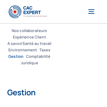
Passer
au
Togg
contenu
Navig
Nos collaborateurs
CAC EXPERT
Expérience Client
A savoir
Santé au travail
Environnement
Taxes
Services
Gestion
Comptabilité
Juridique
Création/reprise d’entreprise
Gestion comptable & administrative
Gestion
Outils de gestion connectés