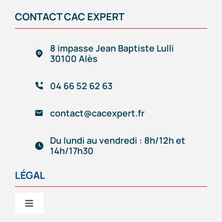
CAC EXPERT
CONTACT CAC EXPERT
Services
8 impasse Jean Baptiste Lulli
30100 Alès
Création/reprise d’entreprise
04 66 52 62 63
Gestion comptable & administrative
contact@cacexpert.fr
Outils de gestion connectés
Du lundi au vendredi : 8h/12h et
14h/17h30
Accompagnement d’entrepreneur
LÉGAL
Notre équipe
Toggle
Navigation