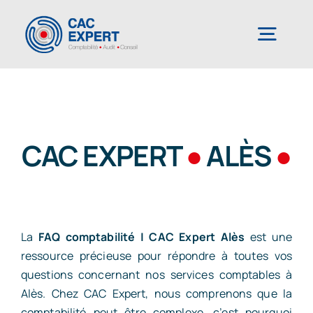
Passer
au
Togg
contenu
Navig
CAC EXPERT
CAC EXPERT
●
ALÈS
●
Services
Création/reprise d’entreprise
La
FAQ comptabilité | CAC Expert Alès
est une
Gestion comptable & administrative
ressource précieuse pour répondre à toutes vos
questions concernant nos services comptables à
Alès. Chez CAC Expert, nous comprenons que la
Outils de gestion connectés
comptabilité peut être complexe, c’est pourquoi