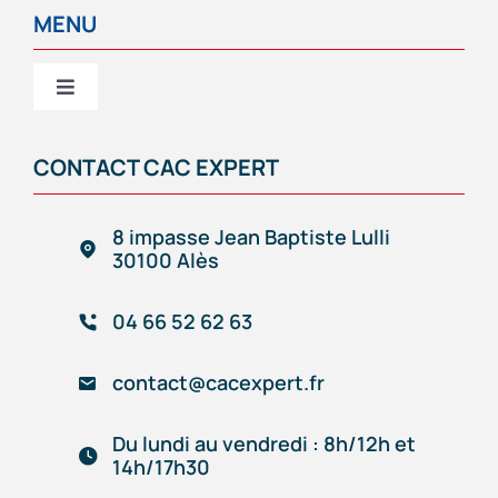
MENU
Toggle
Navigation
CAC EXPERT
CONTACT CAC EXPERT
Services
8 impasse Jean Baptiste Lulli
30100 Alès
Création/reprise d’entreprise
04 66 52 62 63
Gestion comptable & administrative
contact@cacexpert.fr
Outils de gestion connectés
Du lundi au vendredi : 8h/12h et
14h/17h30