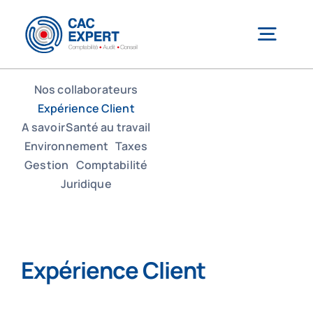
Passer
au
Togg
contenu
Navig
Nos collaborateurs
CAC EXPERT
Expérience Client
A savoir
Santé au travail
Environnement
Taxes
Services
Gestion
Comptabilité
Juridique
Création/reprise d’entreprise
Gestion comptable & administrative
Expérience Client
Outils de gestion connectés