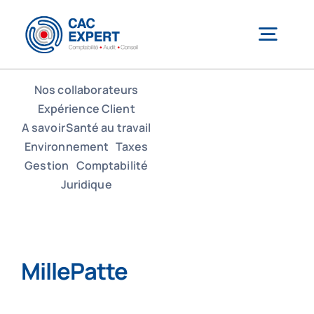
Passer
au
Togg
contenu
Navig
Nos collaborateurs
CAC EXPERT
Expérience Client
A savoir
Santé au travail
Environnement
Taxes
Services
Gestion
Comptabilité
Juridique
Création/reprise d’entreprise
Gestion comptable & administrative
MillePatte
Outils de gestion connectés