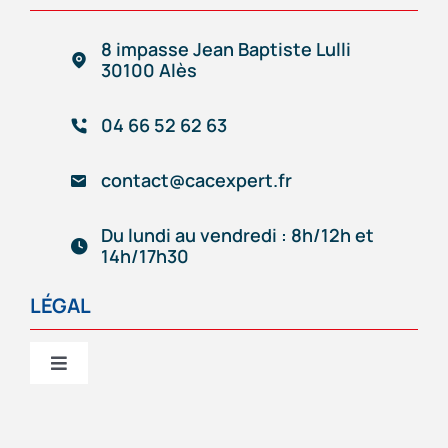
Services
8 impasse Jean Baptiste Lulli
30100 Alès
Création/reprise d’entreprise
04 66 52 62 63
Gestion comptable & administrative
contact@cacexpert.fr
Outils de gestion connectés
Du lundi au vendredi : 8h/12h et
14h/17h30
Accompagnement d’entrepreneur
LÉGAL
Notre équipe
Toggle
Navigation
Mentions Légales
Actualité