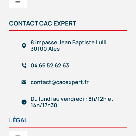
Toggle
Navigation
CAC EXPERT
CONTACT CAC EXPERT
Services
8 impasse Jean Baptiste Lulli
30100 Alès
Création/reprise d’entreprise
04 66 52 62 63
Gestion comptable & administrative
contact@cacexpert.fr
Outils de gestion connectés
Du lundi au vendredi : 8h/12h et
14h/17h30
Accompagnement d’entrepreneur
LÉGAL