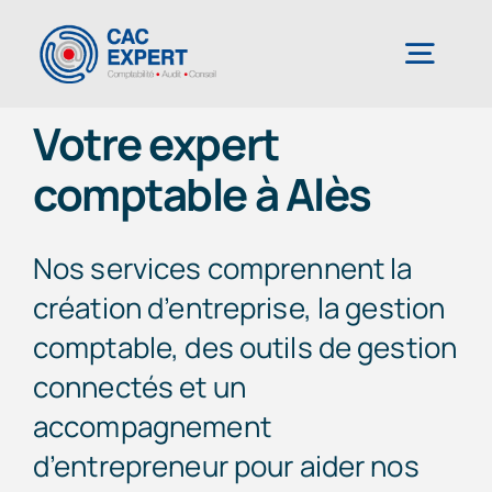
Passer
au
Togg
contenu
Navig
Votre expert
CAC EXPERT
comptable à Alès
Services
Nos services comprennent la
création d’entreprise, la gestion
Création/reprise d’entreprise
comptable, des outils de gestion
connectés et un
Gestion comptable & administrative
accompagnement
d’entrepreneur pour aider nos
Outils de gestion connectés