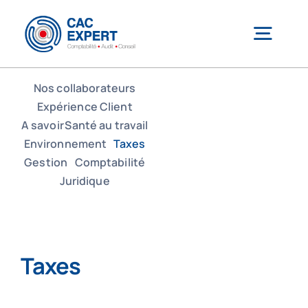
Passer
au
Togg
contenu
Navig
Nos collaborateurs
CAC EXPERT
Expérience Client
A savoir
Santé au travail
Environnement
Taxes
Services
Gestion
Comptabilité
Juridique
Création/reprise d’entreprise
Gestion comptable & administrative
Taxes
Outils de gestion connectés