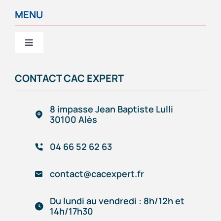
MENU
Toggle
Navigation
CAC EXPERT
CONTACT CAC EXPERT
Services
8 impasse Jean Baptiste Lulli
30100 Alès
Création/reprise d’entreprise
04 66 52 62 63
Gestion comptable & administrative
contact@cacexpert.fr
Outils de gestion connectés
Du lundi au vendredi : 8h/12h et
14h/17h30