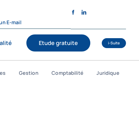
un E-mail
alité
Etude gratuite
i-Suite
es
Gestion
Comptabilité
Juridique